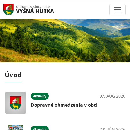
Oficiálne stránky obce
VYŠNÁ HUTKA
Úvod
025
07. AUG 2026
Aktuality
Dopravné obmedzenia v obci
025
10. JÚN 2026
Aktuality