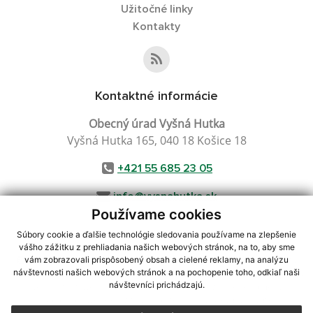
Užitočné linky
Kontakty
Kontaktné informácie
Obecný úrad Vyšná Hutka
Vyšná Hutka 165, 040 18 Košice 18
+421 55 685 23 05
info@vysnahutka.sk
Používame cookies
Súbory cookie a ďalšie technológie sledovania používame na zlepšenie
vášho zážitku z prehliadania našich webových stránok, na to, aby sme
využite možnosť získavania aktuálnych informácií s využitím RSS
,
vám zobrazovali prispôsobený obsah a cielené reklamy, na analýzu
CMS systém (redakčný) systém ECHELON 2,
Mapa stránok
,
web portál
,
návštevnosti našich webových stránok a na pochopenie toho, odkiaľ naši
návštevníci prichádzajú.
webhosting
,
webex.digital, s.r.o.
,
domény
,
registrácia domény
,
spoločnosť webex.digital, s.r.o.
,
technický prevádzkovateľ