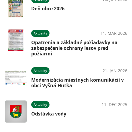
ie
Deň obce 2026
025
11. MAR 2026
Aktuality
Opatrenia a základné požiadavky na
zabezpečenie ochrany lesov pred
požiarmi
025
21. JAN 2026
Aktuality
Modernizácia miestnych komunikácií v
obci Vyšná Hutka
025
11. DEC 2025
Aktuality
Odstávka vody