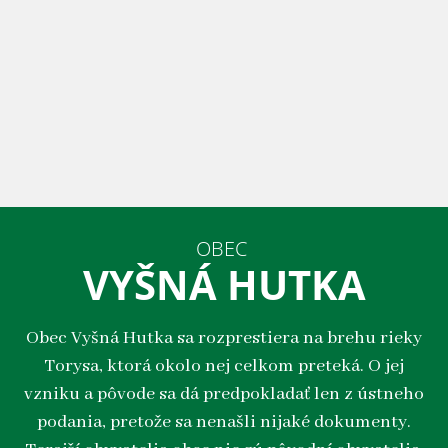
OBEC
VYŠNÁ HUTKA
Obec Vyšná Hutka sa rozprestiera na brehu rieky
Torysa, ktorá okolo nej celkom preteká. O jej
vzniku a pôvode sa dá predpokladať len z ústneho
podania, pretože sa nenašli nijaké dokumenty.