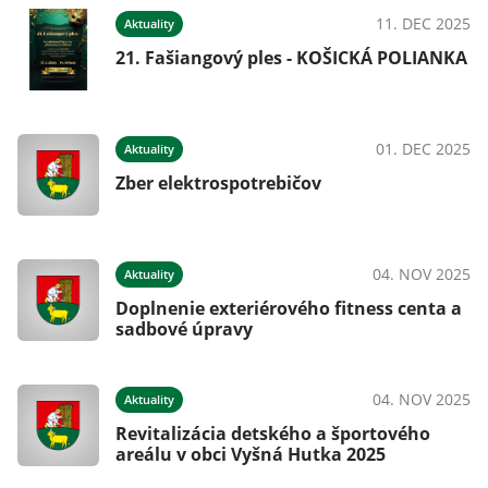
025
11. DEC 2025
Aktuality
e
21. Fašiangový ples - KOŠICKÁ POLIANKA
025
01. DEC 2025
Aktuality
Zber elektrospotrebičov
025
04. NOV 2025
Aktuality
Doplnenie exteriérového fitness centa a
sadbové úpravy
025
04. NOV 2025
Aktuality
Revitalizácia detského a športového
areálu v obci Vyšná Hutka 2025