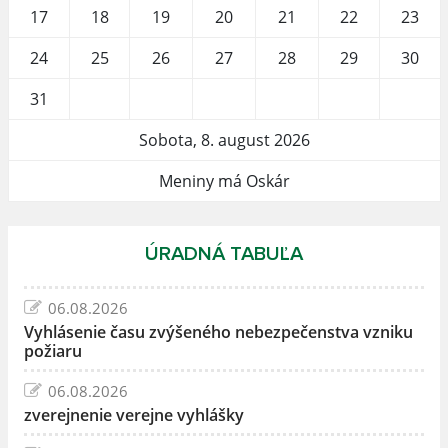
17
18
19
20
21
22
23
24
25
26
27
28
29
30
31
Sobota, 8. august 2026
Meniny má Oskár
ÚRADNÁ TABUĽA
06.08.2026
Vyhlásenie času zvýšeného nebezpečenstva vzniku
požiaru
06.08.2026
zverejnenie verejne vyhlášky