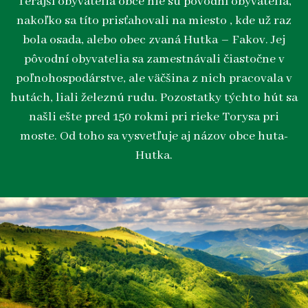
Terajší obyvatelia obce nie sú pôvodní obyvatelia,
nakoľko sa títo prisťahovali na miesto , kde už raz
bola osada, alebo obec zvaná Hutka – Fakov. Jej
pôvodní obyvatelia sa zamestnávali čiastočne v
poľnohospodárstve, ale väčšina z nich pracovala v
hutách, liali železnú rudu. Pozostatky týchto hút sa
našli ešte pred 150 rokmi pri rieke Torysa pri
moste. Od toho sa vysvetľuje aj názov obce huta-
Hutka.