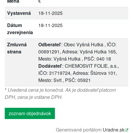
Mena
€
Vystavená
18-11-2025
Dátum
18-11-2025
zverejnenia
Zmluvná
Odberateľ
: Obec Vyšná Hutka , IČO:
strana
00691291, Adresa: Vyšná Hutka 165,
Mesto: Vyšná Hutka , PSČ: 040 18
Dodávateľ
: CHEMOSVIT FOLIE, a.s.,
IČO: 31719724, Adresa: Štúrova 101,
Mesto: Svit , PSČ: 05921
*
Uvedená cena je konečná. Ak je dodávateľ platcom
DPH, cena je vrátane DPH.
zoznam objednávok
Generované portálom
Uradne.sk