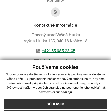
Kontakty
Kontaktné informácie
Obecný úrad Vyšná Hutka
Vyšná Hutka 165, 040 18 Košice 18
+421 55 685 23 05
info@vysnahutka.sk
Používame cookies
Súbory cookie a ďalšie technológie sledovania používame na zlepšenie
vášho zážitku z prehliadania našich webových stránok, na to, aby sme
využite možnosť získavania aktuálnych informácií s využitím RSS
,
vám zobrazovali prispôsobený obsah a cielené reklamy, na analýzu
CMS systém (redakčný) systém ECHELON 2,
Mapa stránok
,
web portál
,
návštevnosti našich webových stránok a na pochopenie toho, odkiaľ naši
návštevníci prichádzajú.
webhosting
,
webex.digital, s.r.o.
,
domény
,
registrácia domény
,
spoločnosť webex.digital, s.r.o.
,
technický prevádzkovateľ
SÚHLASÍM
Posledná aktualizácia:
07.08.2026