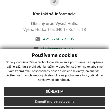
Kontaktné informácie
Obecný úrad Vyšná Hutka
Vyšná Hutka 165, 040 18 Košice 18
+421 55 685 23 05
info@vysnahutka.sk
Používame cookies
Súbory cookie a ďalšie technológie sledovania používame na zlepšenie
vášho zážitku z prehliadania našich webových stránok, na to, aby sme
využite možnosť získavania aktuálnych informácií s využitím RSS
,
vám zobrazovali prispôsobený obsah a cielené reklamy, na analýzu
CMS systém (redakčný) systém ECHELON 2,
Mapa stránok
,
web portál
,
návštevnosti našich webových stránok a na pochopenie toho, odkiaľ naši
návštevníci prichádzajú.
webhosting
,
webex.digital, s.r.o.
,
domény
,
registrácia domény
,
spoločnosť webex.digital, s.r.o.
,
technický prevádzkovateľ
SÚHLASÍM
Posledná aktualizácia:
07.08.2026
Zmeniť moje nastavenia
Vytlačiť stránku
|
Vyhlásenie o prístupnosti
Autorské práva
|
Cookies