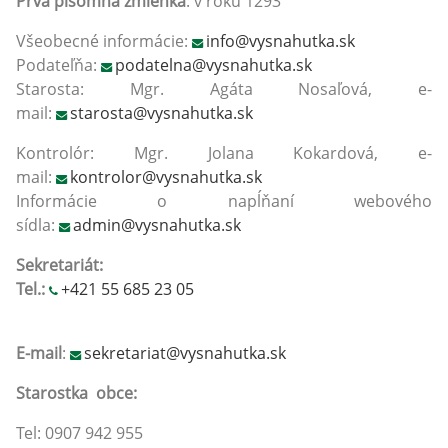
Prvá písomná zmienka
: v roku 1293
Všeobecné informácie:
info@vysnahutka.sk
Podateľňa:
podatelna@vysnahutka.sk
Starosta: Mgr. Agáta Nosaľová, e-
mail:
starosta@vysnahutka.sk
Kontrolór: Mgr. Jolana Kokardová, e-
mail:
kontrolor@vysnahutka.sk
Informácie o napĺňaní webového
sídla:
admin@vysnahutka.sk
Sekretariát:
Tel.:
+421 55 685 23 05
E-mail
:
sekretariat@vysnahutka.sk
Starostka obce:
Tel: 0907 942 955