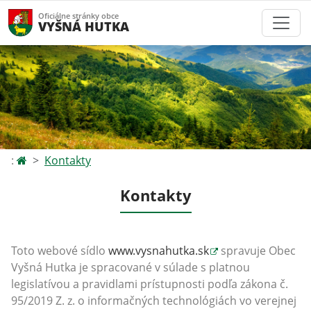
Oficiálne stránky obce
VYŠNÁ HUTKA
:
Kontakty
Kontakty
Toto webové sídlo
www.vysnahutka.sk
spravuje Obec
Vyšná Hutka
je spracované v súlade s platnou
legislatívou a pravidlami prístupnosti podľa zákona č.
95/2019 Z. z. o informačných technológiách vo verejnej