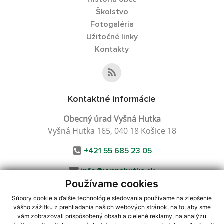
Školstvo
Fotogaléria
Užitočné linky
Kontakty
Kontaktné informácie
Obecný úrad Vyšná Hutka
Vyšná Hutka 165, 040 18 Košice 18
+421 55 685 23 05
info@vysnahutka.sk
Používame cookies
Súbory cookie a ďalšie technológie sledovania používame na zlepšenie
vášho zážitku z prehliadania našich webových stránok, na to, aby sme
využite možnosť získavania aktuálnych informácií s využitím RSS
,
vám zobrazovali prispôsobený obsah a cielené reklamy, na analýzu