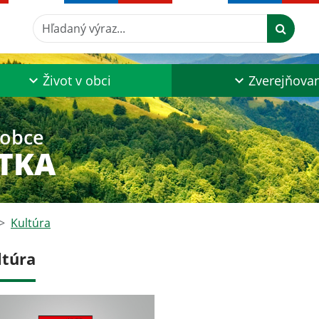
Hľadaný výraz...
Život v obci
Zverejňova
 obce
TKA
Kultúra
ltúra