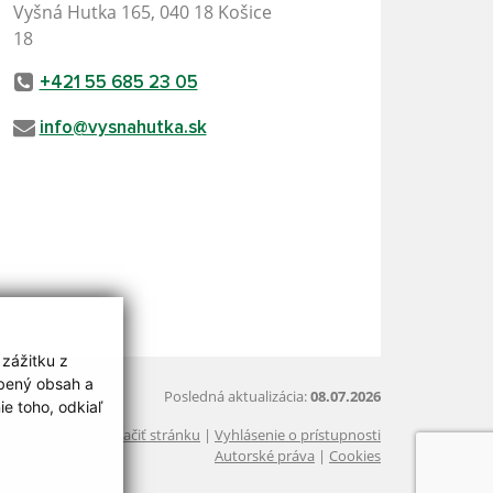
Vyšná Hutka 165, 040 18 Košice
18
+421 55 685 23 05
info@vysnahutka.sk
 zážitku z
obený obsah a
Posledná aktualizácia:
08.07.2026
e toho, odkiaľ
Vytlačiť stránku
|
Vyhlásenie o prístupnosti
Autorské práva
|
Cookies