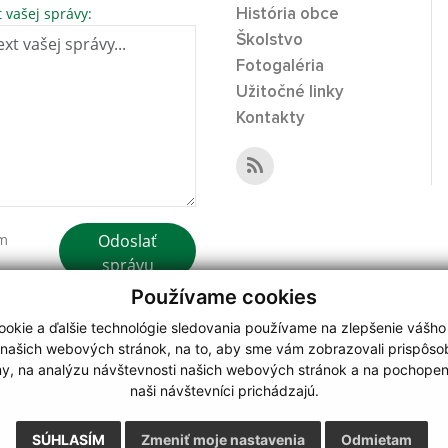
t vašej správy:
História obce
Školstvo
Fotogaléria
Užitočné linky
Kontakty
Odoslať
ím
správu
Používame cookies
okie a ďalšie technológie sledovania používame na zlepšenie vášho
 našich webových stránok, na to, aby sme vám zobrazovali prispôs
my, na analýzu návštevnosti našich webových stránok a na pochopeni
webdesign
|
naši návštevníci prichádzajú.
.
,
o.
,
SÚHLASÍM
Zmeniť moje nastavenia
Odmietam