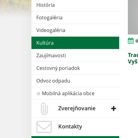
História
Fotogaléria
Videogaléria
0
Kultúra
Tra
Zaujímavosti
Vyš
Cestovný poriadok
Odvoz odpadu
☆ Mobilná aplikácia obce
Zverejňovanie
Kontakty