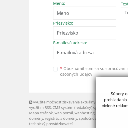
Meno:
Tex
Priezvisko:
E-mailová adresa:
*
Oboznámil som sa so
spracúvan
osobných údajov
Súbory co
prehliadania
využite možnosť získavania aktuálnych informácií s
cielené rekla
využitím RSS
, CMS systém (redakčný) systém ECHELON 2,
Mapa stránok
,
web portál
,
webhosting
,
webex.digital, s.r.o
domény
,
registrácia domény
,
spoločnosť webex.digital, s.r.
technický prevádzkovateľ