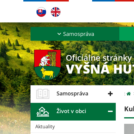
Samospráva
Oficiálne stránky
VYŠNÁ HU
Samospráva
:
Ku
Život v obci
Aktuality