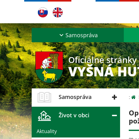
Samospráva
Oficiálne stránky
VYŠNÁ HU
Samospráva
:
Op
Život v obci
po
Aktuality