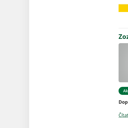
Zo
Ak
Dop
Číta