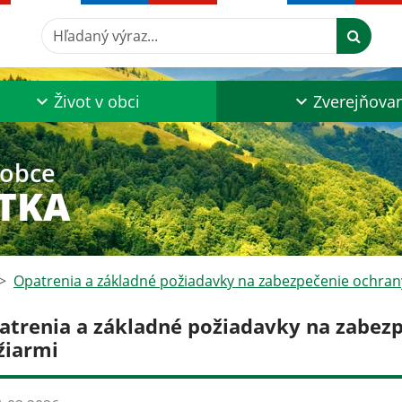
Hľadaný výraz...
Život v obci
Zverejňova
 obce
TKA
Opatrenia a základné požiadavky na zabezpečenie ochran
atrenia a základné požiadavky na zabezp
žiarmi