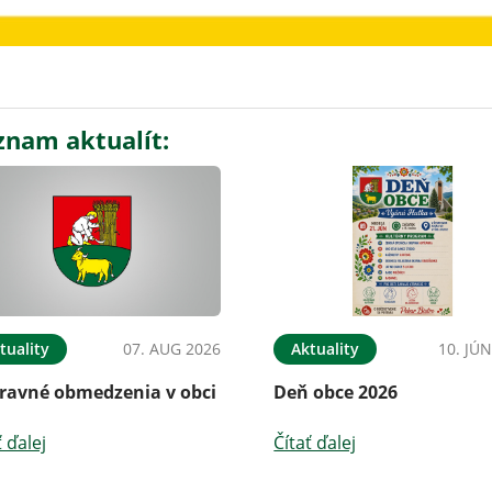
znam aktualít:
tuality
07. AUG 2026
Aktuality
10. JÚ
ravné obmedzenia v obci
Deň obce 2026
ť ďalej
Čítať ďalej