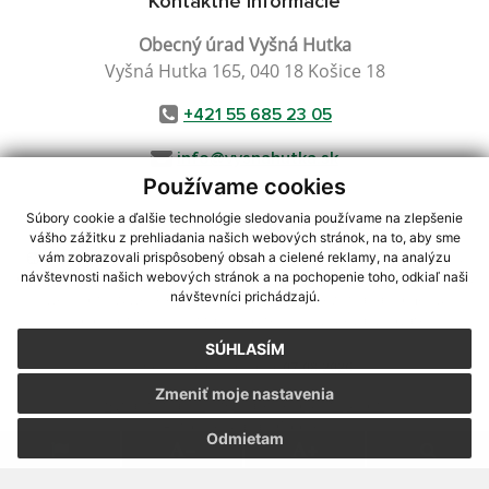
Kontaktné informácie
Obecný úrad Vyšná Hutka
Vyšná Hutka 165, 040 18 Košice 18
+421 55 685 23 05
info@vysnahutka.sk
Používame cookies
Súbory cookie a ďalšie technológie sledovania používame na zlepšenie
vášho zážitku z prehliadania našich webových stránok, na to, aby sme
využite možnosť získavania aktuálnych informácií s využitím RSS
,
vám zobrazovali prispôsobený obsah a cielené reklamy, na analýzu
CMS systém (redakčný) systém ECHELON 2,
Mapa stránok
,
web portál
,
návštevnosti našich webových stránok a na pochopenie toho, odkiaľ naši
návštevníci prichádzajú.
webhosting
,
webex.digital, s.r.o.
,
domény
,
registrácia domény
,
spoločnosť webex.digital, s.r.o.
,
technický prevádzkovateľ
SÚHLASÍM
Posledná aktualizácia:
07.08.2026
Zmeniť moje nastavenia
Vytlačiť stránku
|
Vyhlásenie o prístupnosti
Autorské práva
|
Cookies
Odmietam