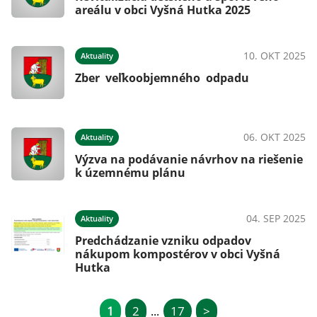
areálu v obci Vyšná Hutka 2025
10. OKT 2025
Aktuality
Zber veľkoobjemného odpadu
06. OKT 2025
Aktuality
Výzva na podávanie návrhov na riešenie
k územnému plánu
04. SEP 2025
Aktuality
Predchádzanie vzniku odpadov
nákupom kompostérov v obci Vyšná
Hutka
1
2
17
>
...