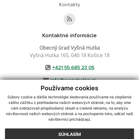
Kontakty
Kontaktné informácie
Obecný úrad Vyšná Hutka
Vyšná Hutka 165, 040 18 Košice 18
+421 55 685 23 05
info@vysnahutka.sk
Používame cookies
Súbory cookie a ďalšie technológie sledovania používame na zlepšenie
vášho zážitku z prehliadania našich webových stránok, na to, aby sme
využite možnosť získavania aktuálnych informácií s využitím RSS
,
vám zobrazovali prispôsobený obsah a cielené reklamy, na analýzu
CMS systém (redakčný) systém ECHELON 2,
Mapa stránok
,
web portál
,
návštevnosti našich webových stránok a na pochopenie toho, odkiaľ naši
návštevníci prichádzajú.
webhosting
,
webex.digital, s.r.o.
,
domény
,
registrácia domény
,
spoločnosť webex.digital, s.r.o.
,
technický prevádzkovateľ
SÚHLASÍM